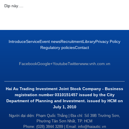
Dịp này….
Introduce
Service
Event news
Recruitment
Library
Privacy Policy
Regulatory policies
Contact
Facebook
Google+
Youtube
Twitter
www.vnh.com.vn
Hai Au Trading Investment Joint Stock Company - Business
registration number 0310151457 issued by the City
Department of Planning and Investment. issued by HCM on
July 1, 2010
Người đại diện: Phạm Quốc Thắng | Địa chỉ: Số 39B Trường Sơn,
Phường Tân Sơn Nhất, TP. HCM
Phone: (028) 3844 3289 | Email: info@haiautic.vn