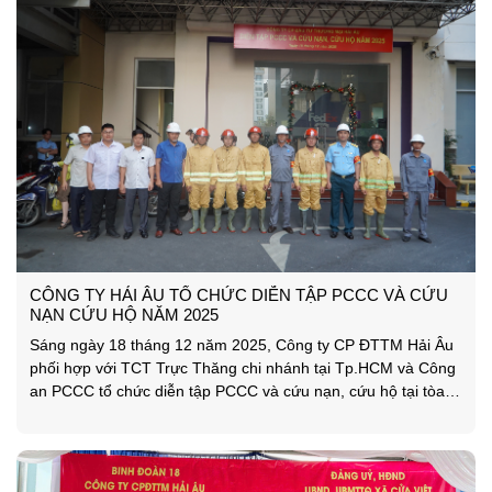
CÔNG TY HẢI ÂU TỔ CHỨC DIỄN TẬP PCCC VÀ CỨU
NẠN CỨU HỘ NĂM 2025
Sáng ngày 18 tháng 12 năm 2025, Công ty CP ĐTTM Hải Âu
phối hợp với TCT Trực Thăng chi nhánh tại Tp.HCM và Công
an PCCC tổ chức diễn tập PCCC và cứu nạn, cứu hộ tại tòa
nhà Văn phòng Công ty số 39B Trường Sơn, Phường Tân
Sơn Nhất, Tp.HCM. Buổi