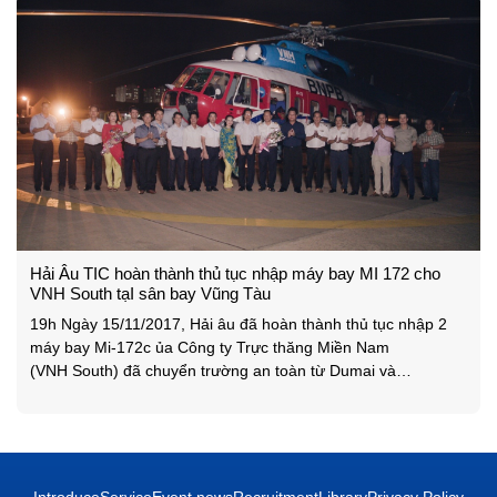
Hải Âu TIC hoàn thành thủ tục nhập máy bay MI 172 cho
VNH South tạI sân bay Vũng Tàu
19h Ngày 15/11/2017, Hải âu đã hoàn thành thủ tục nhập 2
máy bay Mi-172c ủa Công ty Trực thăng Miền Nam
(VNH South) đã chuyển trường an toàn từ Dumai và
Pekanbaru – Indonesia về đến Sân bay Vũng Tàu, kết
thúc thành công hợp đồng cung cấp dịch vụ bay cứu hỏa cho
Chính phủ Indonesia. Hải Âu TIC làm thủ tục
Introduce
Service
Event news
Recruitment
Library
Privacy Policy