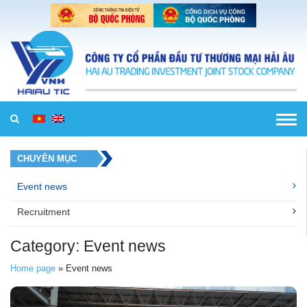
Skip to content
CHUYÊN MỤC
Event news
Recruitment
Category:
Event news
Home page
»
Event news